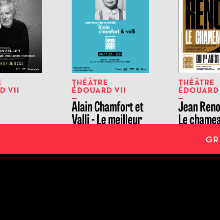
E
THÉÂTRE
THÉÂTRE
 VII
ÉDOUARD VII
ÉDOUARD 
Alain Chamfort et
Jean Reno
Valli - Le meilleur
Le chame
de moi-même
GR
ICHE
LE THÉÂTRE
INFOS PRATI
lin
Le théâtre en
Comment achet
images