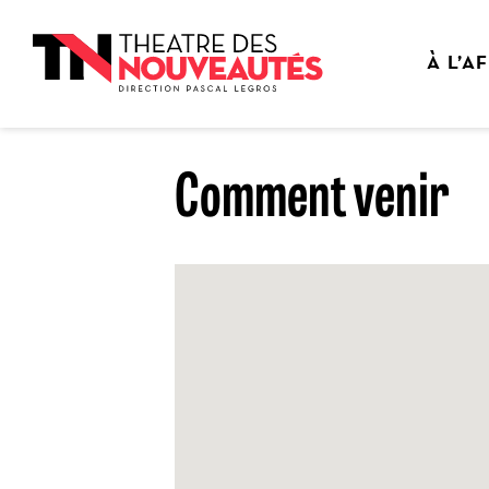
Aller
Panneau de gestion des cookies
au
contenu
À L’A
principal
Comment venir