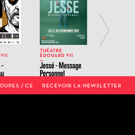
Next
THÉÂTRE
THÉÂTRE
VII
ÉDOUARD VII
ÉDOUARD V
 -
Jessé - Message
Anna Roy
au
Personnel
OUPES / CE
RECEVOIR LA NEWSLETTER
QUES
ESPACE CLIENT
er