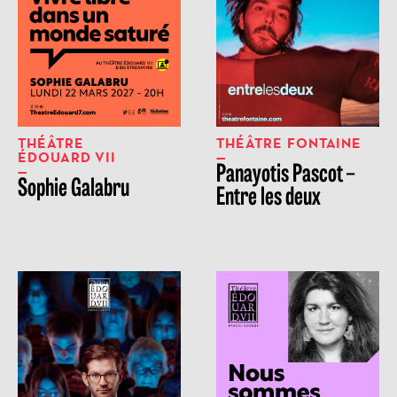
THÉÂTRE
THÉÂTRE FONTAINE
ÉDOUARD VII
Panayotis Pascot –
Sophie Galabru
Entre les deux