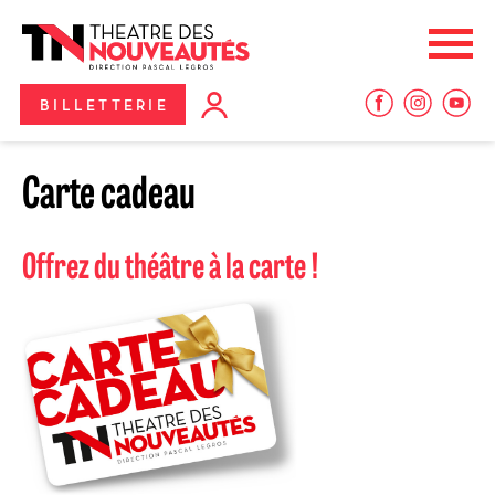
Aller
Panneau de gestion des cookies
au
Me
contenu
principal
BILLETTERIE
Carte cadeau
Offrez du théâtre à la carte !