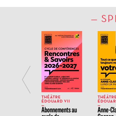
SP
Previous
RE
THÉÂTRE
THÉÂTR
RD VII
ÉDOUARD VII
ÉDOUARD
ic Lenoir
Abonnements au
Anne-Cl