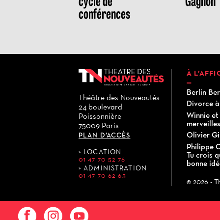
cycle de
Gagnon
conférences
À L’AFF
Berlin Ber
Théâtre des Nouveautés
Divorce à
24 boulevard
Winnie et 
Poissonnière
merveille
75009 Paris
Olivier G
PLAN D’ACCÈS
Philippe C
LOCATION
Tu crois q
01 47 70 52 76
bonne idé
ADMINISTRATION
01 47 70 62 63
© 2026 - 
Facebook
Instagram
YouTube