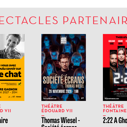
ECTACLES PARTENAI
E
THÉÂTRE
THÉÂTRE
 VII
ÉDOUARD VII
FONTAINE
aire
Thomas Wiesel -
2:22 A Gh