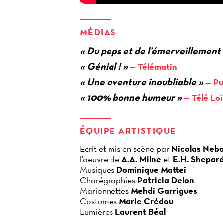
MÉDIAS
« Du peps et de l’émerveillement
« Génial ! »
Télématin
« Une aventure inoubliable »
Pu
« 100% bonne humeur »
Télé Loi
ÉQUIPE ARTISTIQUE
Ecrit et mis en scène par
Nicolas Neb
l’oeuvre de
A.A. Milne
et
E.H. Shepar
Musiques
Dominique Mattei
Chorégraphies
Patricia Delon
Marionnettes
Mehdi Garrigues
Costumes
Marie Crédou
Lumières
Laurent Béal