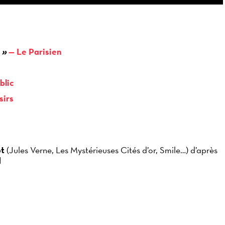
 »
Le Parisien
blic
sirs
ot
(Jules Verne, Les Mystérieuses Cités d’or, Smile…) d’après
d