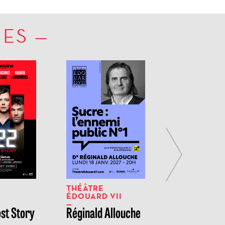
RES
Next
THÉÂTRE
THÉÂTRE
ÉDOUARD VII
ÉDOUARD V
ost Story
Réginald Allouche
Mehdi Mous