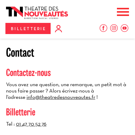
Aller
Panneau de gestion des cookies
au
Me
contenu
principal
BILLETTERIE
Contact
Contactez-nous
Vous avez une question, une remarque, un petit mot à
nous faire passer ? Alors écrivez-nous à
l’adresse
info@theatredesnouveautes.fr
!
Billetterie
Tel :
01 47 70 52 76