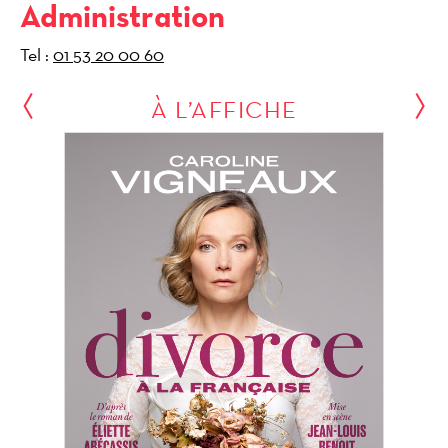
Administration
Tel :
01 53 20 00 60
À L’AFFICHE
Previous
N