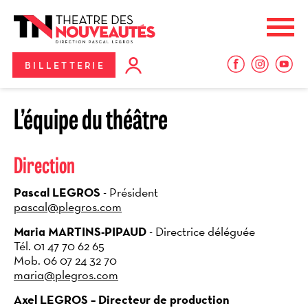
Aller
Panneau de gestion des cookies
au
Me
contenu
principal
BILLETTERIE
L’équipe du théâtre
Direction
Pascal LEGROS
- Président
pascal@plegros.com
Maria MARTINS-PIPAUD
-
Directrice déléguée
Tél. 01 47 70 62 65
Mob. 06 07 24 32 70
maria@plegros.com
Axel LEGROS – Directeur de production