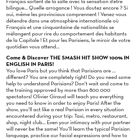
Français sortent de la salle avec la sensation d’être
bilingue… Quelle arrogance ! Vous doutez encore ? Si
oui, même les provinciaux comprennent ! Venez-vous
détendre dans une atmosphère internationale où
Français et une cinquantaine de nationalités se
mélangent pour rire du comportement des habitants
de la Capitale ! Et pour les Parisiens, le miroir de votre
quotidien vous attend…
Come & Discover THE SMASH HIT SHOW 100% IN
ENGLISH IN PARIS!
You love Paris but you think that Parisians are …
different? You are completely right! Do you need some
help to understand Parisians? Don’t wait and come to
the training approved by more than 800 000
spectators! Olivier Giraud will teach you everything
you need to know in order to enjoy Paris! After the
show, you’ll act like a real Parisian in every situation
encountered during your trip: Taxi, metro, restaurant,
shop, night club… Even your intimacy with your partner
will never be the same! You’ll learn the typical Parisian
language, practice our facial expressions and how to