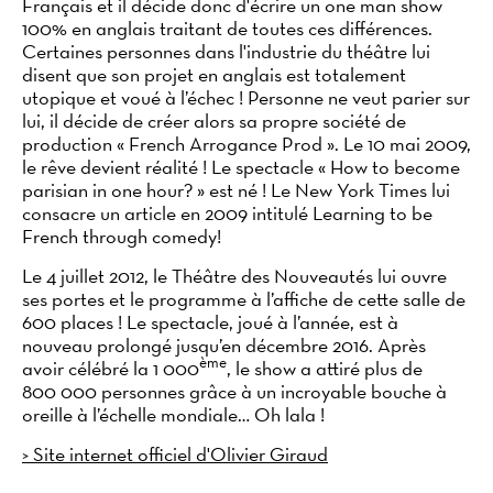
Français et il décide donc d'écrire un one man show
100% en anglais traitant de toutes ces différences.
Certaines personnes dans l'industrie du théâtre lui
disent que son projet en anglais est totalement
utopique et voué à l’échec
! Personne ne veut parier sur
lui, il décide de créer alors sa propre société de
production «
French Arrogance Prod
». Le 10 mai 2009,
le rêve devient réalité
! Le spectacle «
How to become
parisian in one hour?
» est né
! Le New York Times lui
consacre un article en 2009 intitulé Learning to be
French through comedy!
Le 4 juillet 2012, le Théâtre des Nouveautés lui ouvre
ses portes et le programme à l’affiche de cette salle de
600 places
! Le spectacle, joué à l’année, est à
nouveau prolongé jusqu’en décembre 2016. Après
ème
avoir célébré la 1
000
, le show a attiré plus de
800
000 personnes grâce à un incroyable bouche à
oreille à l’échelle mondiale… Oh lala
!
> Site internet officiel d'Olivier Giraud